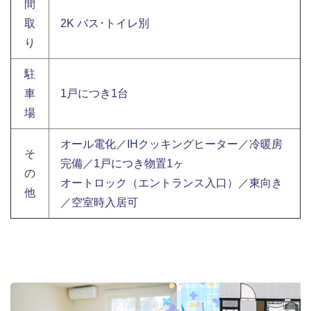
間
取
2K バス･トイレ別
り
駐
車
1戸につき1台
場
オール電化／IHクッキングヒーター／冷暖房
そ
完備／1戸につき物置1ヶ
の
オートロック（エントランス入口）／東向き
他
／空室時入居可